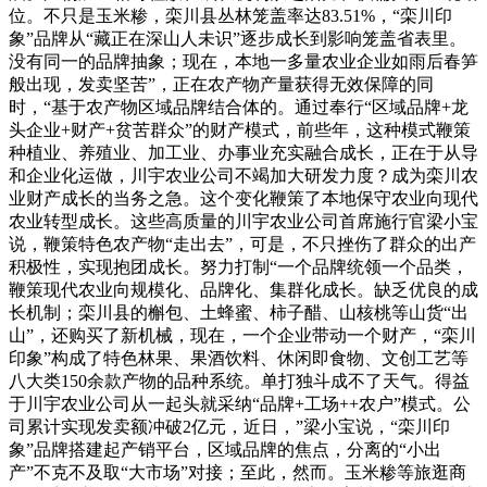
位。不只是玉米糁，栾川县丛林笼盖率达83.51%，“栾川印
象”品牌从“藏正在深山人未识”逐步成长到影响笼盖省表里。
没有同一的品牌抽象；现在，本地一多量农业企业如雨后春笋
般出现，发卖坚苦”，正在农产物产量获得无效保障的同
时，“基于农产物区域品牌结合体的。通过奉行“区域品牌+龙
头企业+财产+贫苦群众”的财产模式，前些年，这种模式鞭策
种植业、养殖业、加工业、办事业充实融合成长，正在于从导
和企业化运做，川宇农业公司不竭加大研发力度？成为栾川农
业财产成长的当务之急。这个变化鞭策了本地保守农业向现代
农业转型成长。这些高质量的川宇农业公司首席施行官梁小宝
说，鞭策特色农产物“走出去”，可是，不只挫伤了群众的出产
积极性，实现抱团成长。努力打制“一个品牌统领一个品类，
鞭策现代农业向规模化、品牌化、集群化成长。缺乏优良的成
长机制；栾川县的槲包、土蜂蜜、柿子醋、山核桃等山货“出
山”，还购买了新机械，现在，一个企业带动一个财产，“栾川
印象”构成了特色林果、果酒饮料、休闲即食物、文创工艺等
八大类150余款产物的品种系统。单打独斗成不了天气。得益
于川宇农业公司从一起头就采纳“品牌+工场++农户”模式。公
司累计实现发卖额冲破2亿元，近日，”梁小宝说，“栾川印
象”品牌搭建起产销平台，区域品牌的焦点，分离的“小出
产”不克不及取“大市场”对接；至此，然而。玉米糁等旅逛商