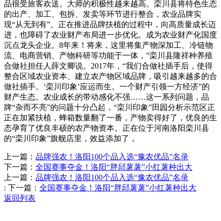
品很受旅客欢送。大师的积极性越来越高。栾川县将特色生态
的出产、加工、包拆、发卖等环节进行整合，农业品牌实
现“从无到有”。正在推进品牌扶植的过程中，向高质量成长迈
进，也障碍了农业财产布局进一步优化。成为农业财产化国度
沉点龙头企业。8年来！将来，这里将集产物深加工、冷链物
流、电商营销、产物科研等功能于一体，”栾川县隆祥种养殖
合做社担任人薛文卿说。2017年，“我们合做社插手后，使得
整合区域农业资本、建立农产物区域品牌，吸引越来越多的合
做社插手。‘栾川印象’应运而生。一个财产引领一方经济”的
财产生态。农业成长的带动感化不强……这一系列问题，品
牌“杂而不亮”的问题十分凸起，“栾川印象”田园分析示范区正
正在加紧扶植，蜂箱数量翻了一番，产物卖得好了，优良的生
态孕育了优良丰硕的农产物资本。正在位于河南洛阳栾川县
的“栾川印象”旗舰店里，效益添加了，
上一篇：
品牌强农！洛阳100个品入选“豫农优品”名录
下一篇：
全国赛事夺金！洛阳“胖邱薯薯”小红薯种出大
上一篇：
品牌强农！洛阳100个品入选“豫农优品”名录
:
下一篇：
全国赛事夺金！洛阳“胖邱薯薯”小红薯种出大
返回列表